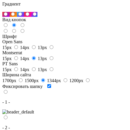
Градиент
Вид кнопок
Шрифт
Open Sans
15px
14px
13px
Montserrat
15px
14px
13px
PT Sans
15px
14px
13px
Ширина сайта
1700px
1500px
1344px
1200px
Фиксировать шапку
- 1 -
- 2 -