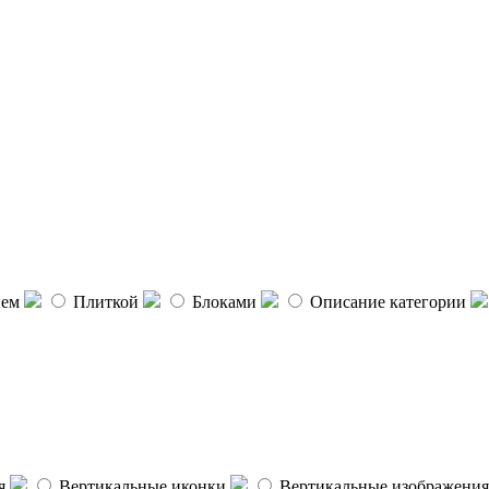
ием
Плиткой
Блоками
Описание категории
я
Вертикальные иконки
Вертикальные изображения