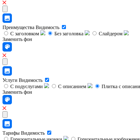
Преимущества
Видимость
С заголовком
Без заголовка
Слайдером
Заменить фон
Услуги
Видимость
С подуслугами
С описанием
Плитка с описан
Заменить фон
Тарифы
Видимость
Горизонтальные иконки
Горизонтальные изображени