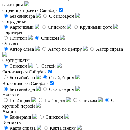
сайдбаром
Страница проекта
Сайдбар
Без сайдбара
С сайдбаром
Сотрудники
Карточками
Списком
Крупными фото
Партнеры
Плиткой
Списком
Отзывы
Автор слева
Автор по центру
Автор справа
Сертификаты
Списком
Сеткой
Фотогалерея
Сайдбар
Без сайдбара
С сайдбаром
Видеогалерея
Сайдбар
Без сайдбара
С сайдбаром
Новости
По 2 в ряд
По 4 в ряд
Списком
С
крупной первой
Акции
Баннерами
Списком
Контакты
Карта справа
Карта сверху