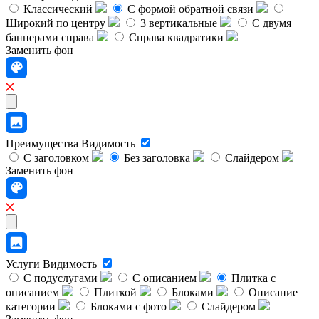
Классический
C формой обратной связи
Широкий по центру
3 вертикальные
С двумя
баннерами справа
Справа квадратики
Заменить фон
Преимущества
Видимость
С заголовком
Без заголовка
Слайдером
Заменить фон
Услуги
Видимость
С подуслугами
С описанием
Плитка с
описанием
Плиткой
Блоками
Описание
категории
Блоками с фото
Слайдером