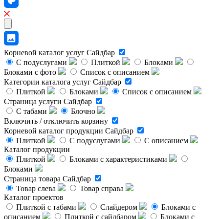
Корневой каталог услуг
Сайдбар
С подуслугами
Плиткой
Блоками
Блоками с фото
Список с описанием
Категории каталога услуг
Сайдбар
Плиткой
Блоками
Список с описанием
Страница услуги
Сайдбар
С табами
Блочно
Включить / отключить корзину
Корневой каталог продукции
Сайдбар
Плиткой
С подуслугами
С описанием
Каталог продукции
Плиткой
Блоками с характеристиками
Блоками
Страница товара
Сайдбар
Товар слева
Товар справа
Каталог проектов
Плиткой с табами
Слайдером
Блоками с
описанием
Плиткой с сайдбаром
Блоками с