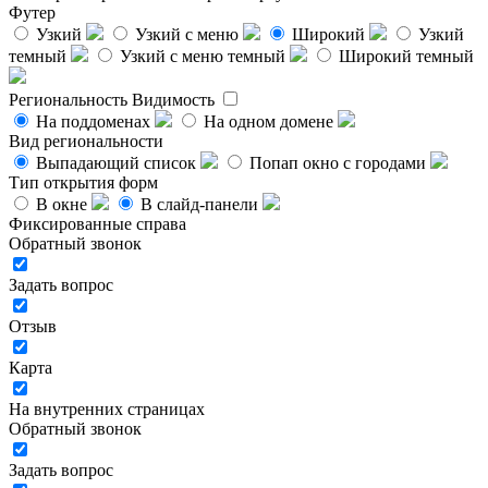
Футер
Узкий
Узкий с меню
Широкий
Узкий
темный
Узкий с меню темный
Широкий темный
Региональность
Видимость
На поддоменах
На одном домене
Вид региональности
Выпадающий список
Попап окно с городами
Тип открытия форм
В окне
В слайд-панели
Фиксированные справа
Обратный звонок
Задать вопрос
Отзыв
Карта
На внутренних страницах
Обратный звонок
Задать вопрос