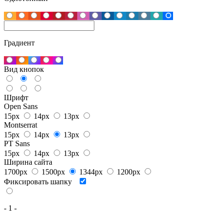
Градиент
Вид кнопок
Шрифт
Open Sans
15px
14px
13px
Montserrat
15px
14px
13px
PT Sans
15px
14px
13px
Ширина сайта
1700px
1500px
1344px
1200px
Фиксировать шапку
- 1 -