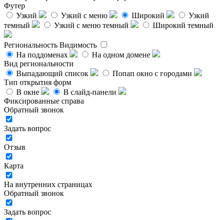
Футер
Узкий
Узкий с меню
Широкий
Узкий
темный
Узкий с меню темный
Широкий темный
Региональность
Видимость
На поддоменах
На одном домене
Вид региональности
Выпадающий список
Попап окно с городами
Тип открытия форм
В окне
В слайд-панели
Фиксированные справа
Обратный звонок
Задать вопрос
Отзыв
Карта
На внутренних страницах
Обратный звонок
Задать вопрос