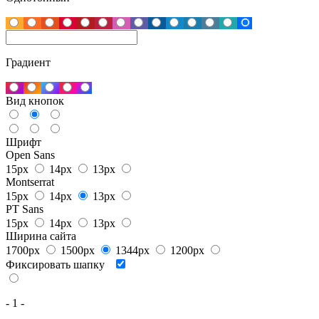
Градиент
Вид кнопок
Шрифт
Open Sans
15px
14px
13px
Montserrat
15px
14px
13px
PT Sans
15px
14px
13px
Ширина сайта
1700px
1500px
1344px
1200px
Фиксировать шапку
- 1 -