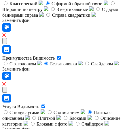
Классический
C формой обратной связи
Широкий по центру
3 вертикальные
С двумя
баннерами справа
Справа квадратики
Заменить фон
Преимущества
Видимость
С заголовком
Без заголовка
Слайдером
Заменить фон
Услуги
Видимость
С подуслугами
С описанием
Плитка с
описанием
Плиткой
Блоками
Описание
категории
Блоками с фото
Слайдером