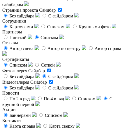
сайдбаром
Страница проекта
Сайдбар
Без сайдбара
С сайдбаром
Сотрудники
Карточками
Списком
Крупными фото
Партнеры
Плиткой
Списком
Отзывы
Автор слева
Автор по центру
Автор справа
Сертификаты
Списком
Сеткой
Фотогалерея
Сайдбар
Без сайдбара
С сайдбаром
Видеогалерея
Сайдбар
Без сайдбара
С сайдбаром
Новости
По 2 в ряд
По 4 в ряд
Списком
С
крупной первой
Акции
Баннерами
Списком
Контакты
Карта справа
Карта сверху