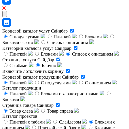
Корневой каталог услуг
Сайдбар
С подуслугами
Плиткой
Блоками
Блоками с фото
Список с описанием
Категории каталога услуг
Сайдбар
Плиткой
Блоками
Список с описанием
Страница услуги
Сайдбар
С табами
Блочно
Включить / отключить корзину
Корневой каталог продукции
Сайдбар
Плиткой
С подуслугами
С описанием
Каталог продукции
Плиткой
Блоками с характеристиками
Блоками
Страница товара
Сайдбар
Товар слева
Товар справа
Каталог проектов
Плиткой с табами
Слайдером
Блоками с
описанием
Плиткой с сайдбаром
Блоками с