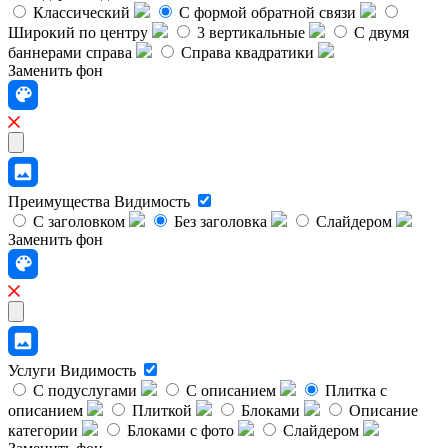
Классический
C формой обратной связи
Широкий по центру
3 вертикальные
С двумя
баннерами справа
Справа квадратики
Заменить фон
Преимущества
Видимость
С заголовком
Без заголовка
Слайдером
Заменить фон
Услуги
Видимость
С подуслугами
С описанием
Плитка с
описанием
Плиткой
Блоками
Описание
категории
Блоками с фото
Слайдером