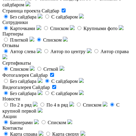
сайдбаром
Страница проекта
Сайдбар
Без сайдбара
С сайдбаром
Сотрудники
Карточками
Списком
Крупными фото
Партнеры
Плиткой
Списком
Отзывы
Автор слева
Автор по центру
Автор справа
Сертификаты
Списком
Сеткой
Фотогалерея
Сайдбар
Без сайдбара
С сайдбаром
Видеогалерея
Сайдбар
Без сайдбара
С сайдбаром
Новости
По 2 в ряд
По 4 в ряд
Списком
С
крупной первой
Акции
Баннерами
Списком
Контакты
Карта справа
Карта сверху