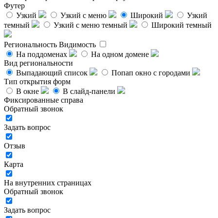
Футер
Узкий
Узкий с меню
Широкий
Узкий
темный
Узкий с меню темный
Широкий темный
Региональность
Видимость
На поддоменах
На одном домене
Вид региональности
Выпадающий список
Попап окно с городами
Тип открытия форм
В окне
В слайд-панели
Фиксированные справа
Обратный звонок
Задать вопрос
Отзыв
Карта
На внутренних страницах
Обратный звонок
Задать вопрос