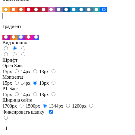
Градиент
Вид кнопок
Шрифт
Open Sans
15px
14px
13px
Montserrat
15px
14px
13px
PT Sans
15px
14px
13px
Ширина сайта
1700px
1500px
1344px
1200px
Фиксировать шапку
- 1 -