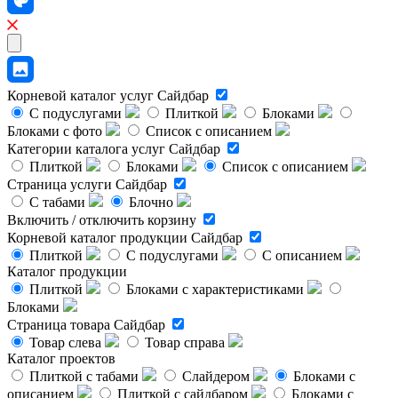
Корневой каталог услуг
Сайдбар
С подуслугами
Плиткой
Блоками
Блоками с фото
Список с описанием
Категории каталога услуг
Сайдбар
Плиткой
Блоками
Список с описанием
Страница услуги
Сайдбар
С табами
Блочно
Включить / отключить корзину
Корневой каталог продукции
Сайдбар
Плиткой
С подуслугами
С описанием
Каталог продукции
Плиткой
Блоками с характеристиками
Блоками
Страница товара
Сайдбар
Товар слева
Товар справа
Каталог проектов
Плиткой с табами
Слайдером
Блоками с
описанием
Плиткой с сайдбаром
Блоками с