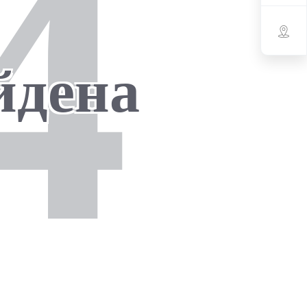
4
йдена